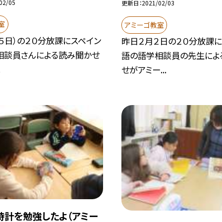
02/05
更新日
2021/02/03
室
アミーゴ教室
５日）の２０分放課にスペイン
昨日２月２日の２０分放課に
相談員さんによる読み聞かせ
語の語学相談員の先生によ
.
せがアミー...
時計を勉強したよ（アミー