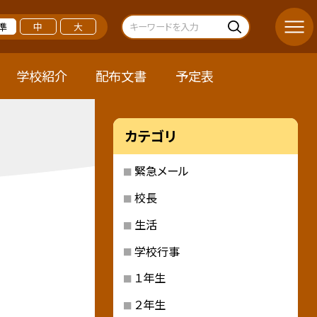
準
中
大
学校紹介
配布文書
予定表
カテゴリ
緊急メール
校長
生活
学校行事
１年生
２年生