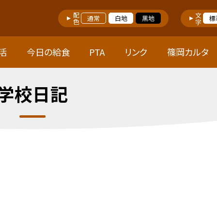
配色
文字
通常
白地
黒地
標
活
今日の給食
PTA
リンク
篠岡カルタ
学校日記