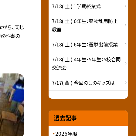
7/18( 土 ) 1学期終業式
7/18( 土 ) 6年生：薬物乱用防止
ながら、同じ
教室
、教科書の
7/18( 土 ) 6年生：選挙出前授業
7/18( 土 ) 4年生・5年生：5校合同
交流会
7/17( 金 ) 今回のしのキッズは
過去記事
2026年度