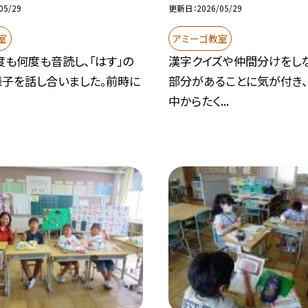
05/29
更新日
2026/05/29
室
アミーゴ教室
も何度も音読し、「はす」の
漢字クイズや仲間分けをし
様子を話し合いました。前時に
部分があることに気が付き
.
中からたく...