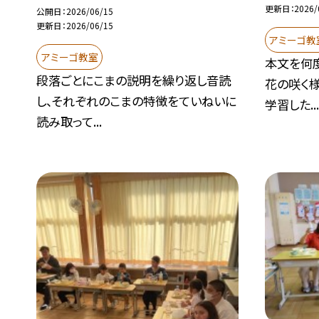
更新日
2026/
公開日
2026/06/15
更新日
2026/06/15
アミーゴ教
アミーゴ教室
本文を何度
段落ごとにこまの説明を繰り返し音読
花の咲く
し、それぞれのこまの特徴をていねいに
学習した..
読み取って...