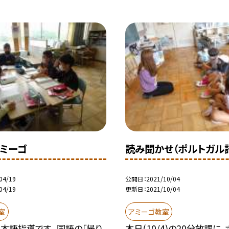
アミーゴ
読み聞かせ（ポルトガル
04/19
公開日
2021/10/04
04/19
更新日
2021/10/04
室
アミーゴ教室
本語指導です。 国語の「帰り
本日(10/4)の20分放課に