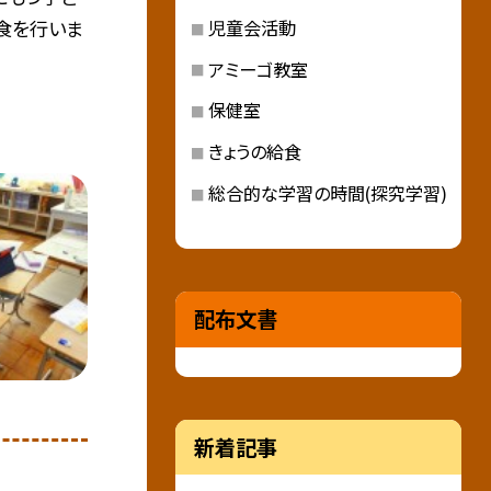
児童会活動
食を行いま
アミーゴ教室
保健室
きょうの給食
総合的な学習の時間(探究学習)
配布文書
新着記事