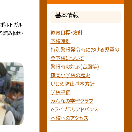
基本情報
ポルトガル
教育目標・方針
る読み聞か
下校時刻
特別警報発令時における児童の
登下校について
警報時の対応(台風等)
篠岡小学校の歴史
いじめ防止基本方針
学校評価
みんなの学習クラブ
ｅライブラリアドバンス
本校へのアクセス