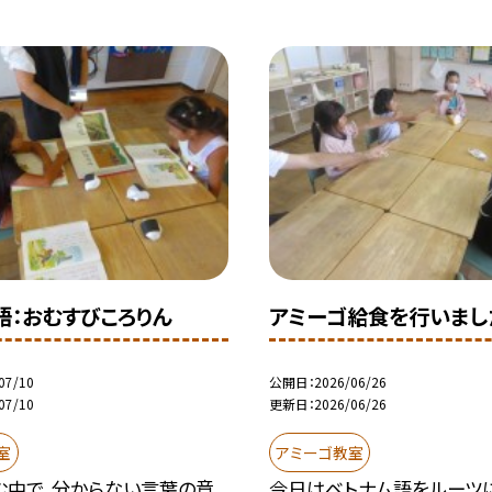
語：おむすびころりん
アミーゴ給食を行いまし
07/10
公開日
2026/06/26
07/10
更新日
2026/06/26
室
アミーゴ教室
む中で、分からない言葉の意
今日はベトナム語をルーツ