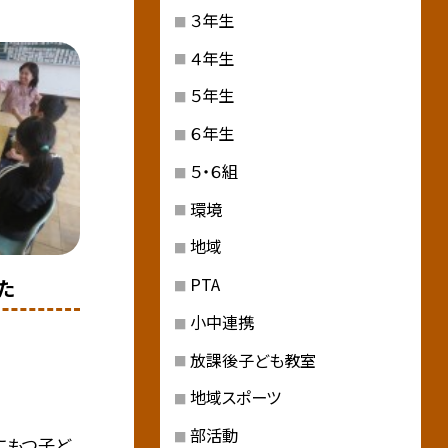
３年生
４年生
５年生
６年生
５・６組
環境
地域
PTA
た
小中連携
放課後子ども教室
地域スポーツ
部活動
にもつ子ど