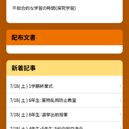
総合的な学習の時間(探究学習)
配布文書
新着記事
7/18( 土 ) 1学期終業式
7/18( 土 ) 6年生：薬物乱用防止教室
7/18( 土 ) 6年生：選挙出前授業
7/18( 土 ) 4年生・5年生：5校合同交流会