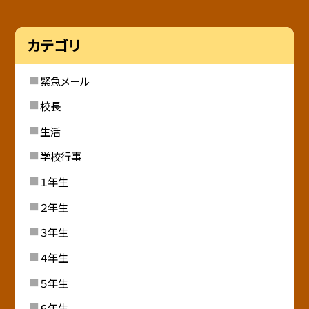
カテゴリ
緊急メール
校長
生活
学校行事
１年生
２年生
３年生
４年生
５年生
６年生