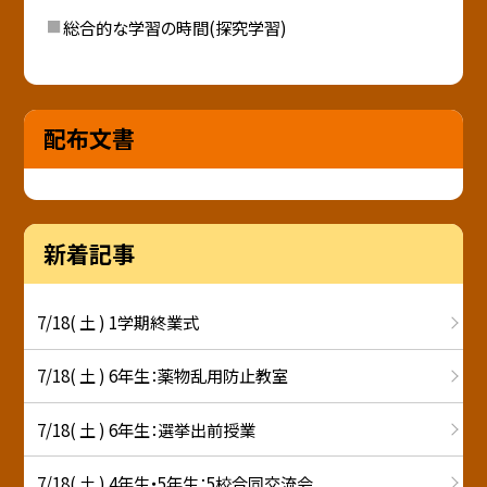
総合的な学習の時間(探究学習)
配布文書
新着記事
7/18( 土 ) 1学期終業式
7/18( 土 ) 6年生：薬物乱用防止教室
7/18( 土 ) 6年生：選挙出前授業
7/18( 土 ) 4年生・5年生：5校合同交流会