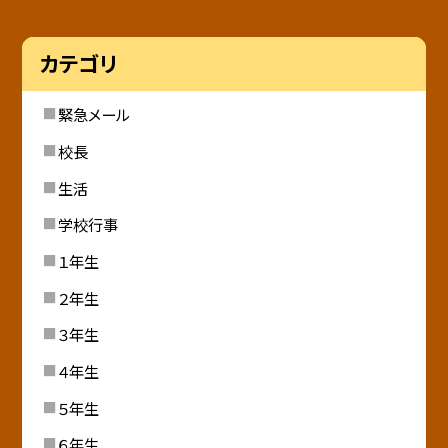
カテゴリ
緊急メール
校長
生活
学校行事
１年生
２年生
３年生
４年生
５年生
６年生