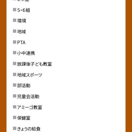
５・６組
環境
地域
PTA
小中連携
放課後子ども教室
地域スポーツ
部活動
児童会活動
アミーゴ教室
保健室
きょうの給食