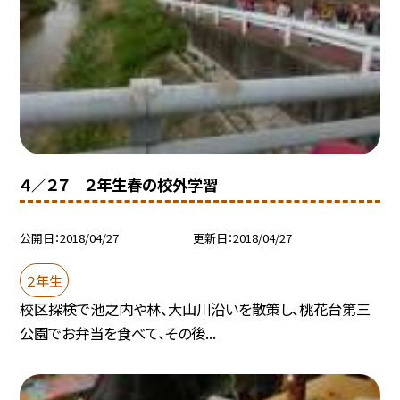
４／２７ ２年生春の校外学習
公開日
2018/04/27
更新日
2018/04/27
２年生
校区探検で池之内や林、大山川沿いを散策し、桃花台第三
公園でお弁当を食べて、その後...