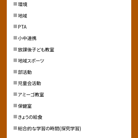
環境
地域
PTA
小中連携
放課後子ども教室
地域スポーツ
部活動
児童会活動
アミーゴ教室
保健室
きょうの給食
総合的な学習の時間(探究学習)