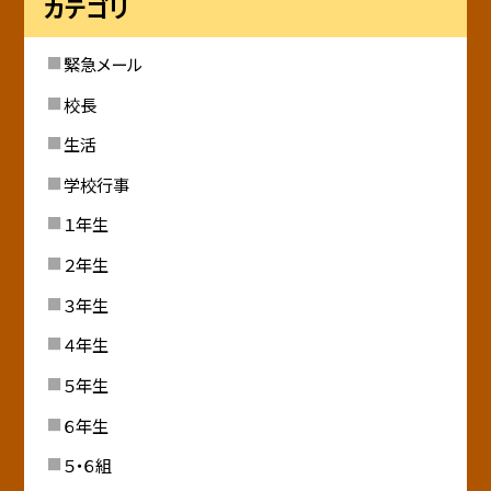
カテゴリ
緊急メール
校長
生活
学校行事
１年生
２年生
３年生
４年生
５年生
６年生
５・６組