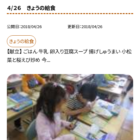
４/２６ きょうの給食
公開日
2018/04/26
更新日
2018/04/26
きょうの給食
【献立】 ごはん 牛乳 卵入り豆腐スープ 揚げしゅうまい 小松
菜と桜えび炒め 今...