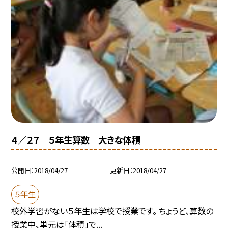
４／２７ ５年生算数 大きな体積
公開日
2018/04/27
更新日
2018/04/27
５年生
校外学習がない５年生は学校で授業です。 ちょうど、算数の
授業中、単元は「体積」で...