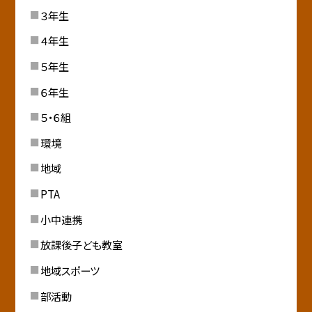
３年生
４年生
５年生
６年生
５・６組
環境
地域
PTA
小中連携
放課後子ども教室
地域スポーツ
部活動