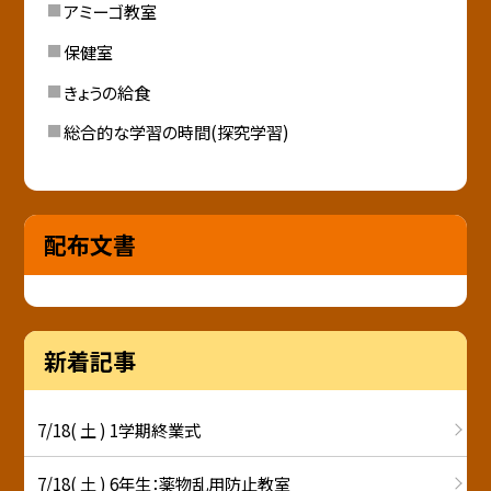
アミーゴ教室
保健室
きょうの給食
総合的な学習の時間(探究学習)
配布文書
新着記事
7/18( 土 ) 1学期終業式
7/18( 土 ) 6年生：薬物乱用防止教室