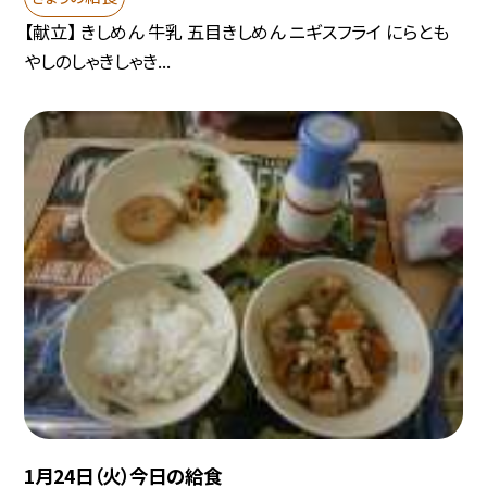
【献立】 きしめん 牛乳 五目きしめん ニギスフライ にらとも
やしのしゃきしゃき...
1月24日（火）今日の給食