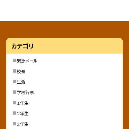
カテゴリ
緊急メール
校長
生活
学校行事
１年生
２年生
３年生