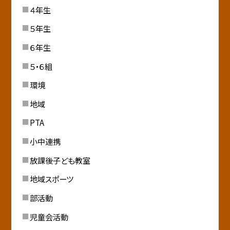
４年生
５年生
６年生
５・６組
環境
地域
PTA
小中連携
放課後子ども教室
地域スポーツ
部活動
児童会活動