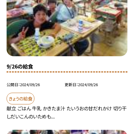
9/26の給食
公開日
2024/09/26
更新日
2024/09/26
きょうの給食
献立 ごはん 牛乳 かきたま汁 たいうおの甘だれかけ 切り干
しだいこんのいためも...