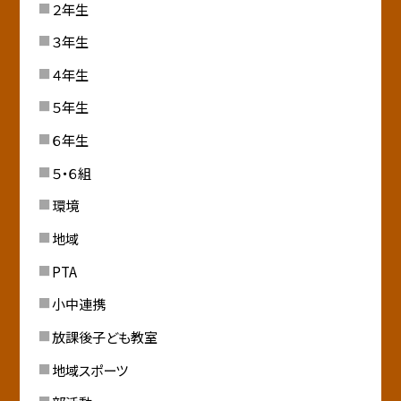
２年生
３年生
４年生
５年生
６年生
５・６組
環境
地域
PTA
小中連携
放課後子ども教室
地域スポーツ