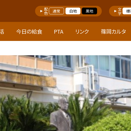
配色
文字
通常
白地
黒地
標
活
今日の給食
PTA
リンク
篠岡カルタ