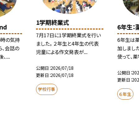
1学期終業式
nd
6年生：
7月17日に1学期終業式を行い
の時の気持
6年生は
ました。 ２年生と4年生の代表
ら、会話の
加しまし
児童による作文発表が...
...
使って、薬
公開日
2026/07/18
公開日
202
更新日
2026/07/18
更新日
202
学校行事
６年生