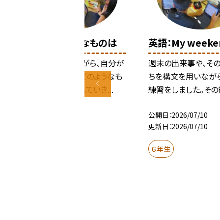
国語：一番大事なものは
英語：My weeke
教科書の例を見ながら、自分が
週末の出来事や、そ
これからの生活でどのようなも
ちを構文を用いなが
のや考えを大事にしていき...
練習をしました。その後、
公開日
2026/07/10
公開日
2026/07/10
更新日
2026/07/10
更新日
2026/07/10
６年生
６年生