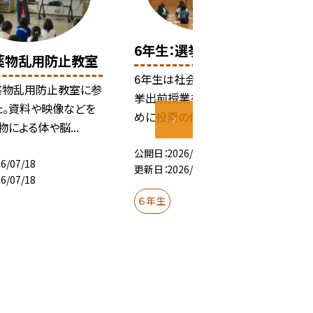
6年生：選挙出前授業
薬物乱用防止教室
6年生は社会科の学習として選
薬物乱用防止教室に参
挙出前授業を行いました。はじ
た。資料や映像などを
めに投票の仕方や役割など...
物による体や脳...
公開日
2026/07/18
6/07/18
更新日
2026/07/18
6/07/18
６年生