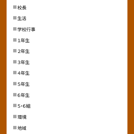
校長
生活
学校行事
１年生
２年生
３年生
４年生
５年生
６年生
５・６組
環境
地域