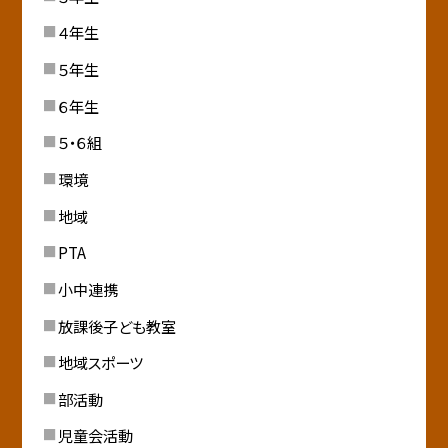
４年生
５年生
６年生
５・６組
環境
地域
PTA
小中連携
放課後子ども教室
地域スポーツ
部活動
児童会活動