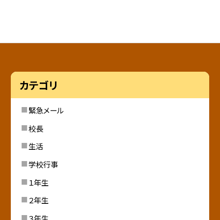
カテゴリ
緊急メール
校長
生活
学校行事
１年生
２年生
３年生