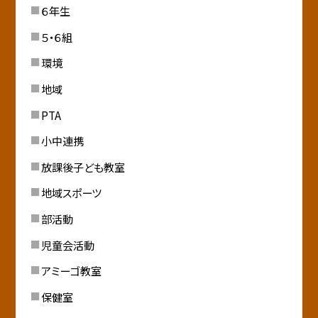
６年生
５・６組
環境
地域
PTA
小中連携
放課後子ども教室
地域スポーツ
部活動
児童会活動
アミーゴ教室
保健室