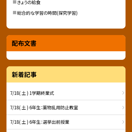
きょうの給食
総合的な学習の時間(探究学習)
配布文書
新着記事
7/18( 土 ) 1学期終業式
7/18( 土 ) 6年生：薬物乱用防止教室
7/18( 土 ) 6年生：選挙出前授業