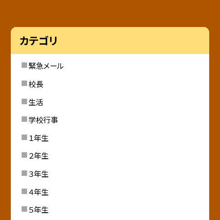
カテゴリ
緊急メール
校長
生活
学校行事
１年生
２年生
３年生
４年生
５年生