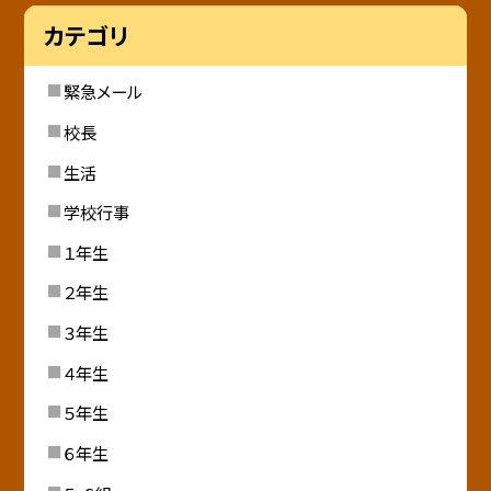
カテゴリ
緊急メール
校長
生活
学校行事
１年生
２年生
３年生
４年生
５年生
６年生