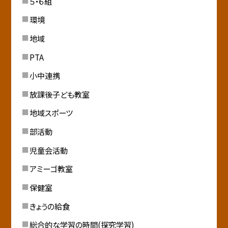
５・６組
環境
地域
PTA
小中連携
放課後子ども教室
地域スポーツ
部活動
児童会活動
アミーゴ教室
保健室
きょうの給食
総合的な学習の時間(探究学習)