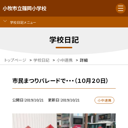
小牧市立篠岡小学校
学校日記メニュー
学校日記
トップページ
>
学校日記
>
小中連携
>
詳細
市民まつりパレードで・・・（１０月２０日）
公開日
2019/10/21
更新日
2019/10/21
小中連携