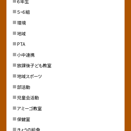
６年生
５・６組
環境
地域
PTA
小中連携
放課後子ども教室
地域スポーツ
部活動
児童会活動
アミーゴ教室
保健室
きょうの給食