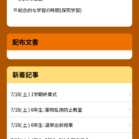
総合的な学習の時間(探究学習)
配布文書
新着記事
7/18( 土 ) 1学期終業式
7/18( 土 ) 6年生：薬物乱用防止教室
7/18( 土 ) 6年生：選挙出前授業