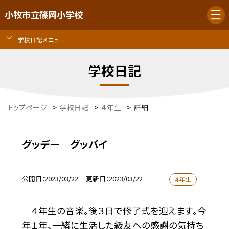
小牧市立篠岡小学校
学校日記メニュー
学校日記
トップページ
>
学校日記
>
４年生
>
詳細
グッデー グッバイ
公開日
2023/03/22
更新日
2023/03/22
４年生
４年生の音楽。後３日で修了式を迎えます。今
年１年、一緒に生活した級友への感謝の気持ち