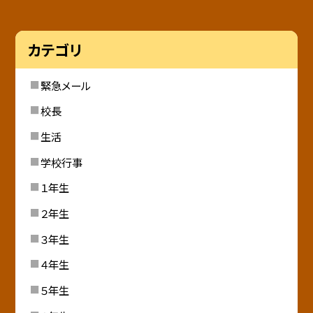
カテゴリ
緊急メール
校長
生活
学校行事
１年生
２年生
３年生
４年生
５年生