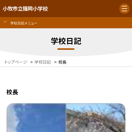
小牧市立篠岡小学校
学校日記メニュー
学校日記
トップページ
>
学校日記
>
校長
校長