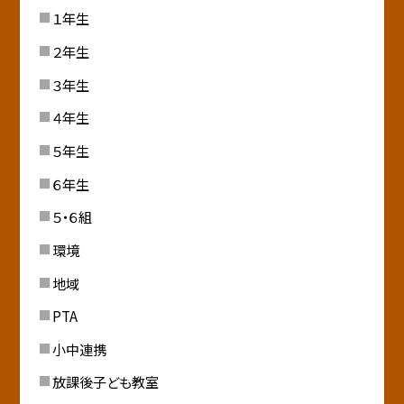
１年生
２年生
３年生
４年生
５年生
６年生
５・６組
環境
地域
PTA
小中連携
放課後子ども教室