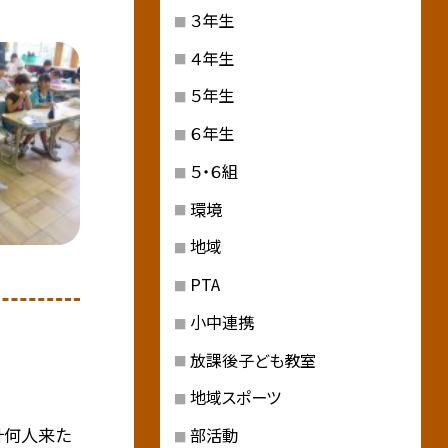
３年生
４年生
５年生
６年生
５・６組
環境
地域
PTA
小中連携
放課後子ども教室
地域スポーツ
計何人来た
部活動