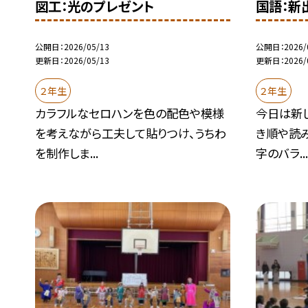
図工：光のプレゼント
国語：新
公開日
2026/05/13
公開日
2026/
更新日
2026/05/13
更新日
2026/
２年生
２年生
カラフルなセロハンを色の配色や模様
今日は新
を考えながら工夫して貼りつけ、うちわ
き順や読
を制作しま...
字のバラ..