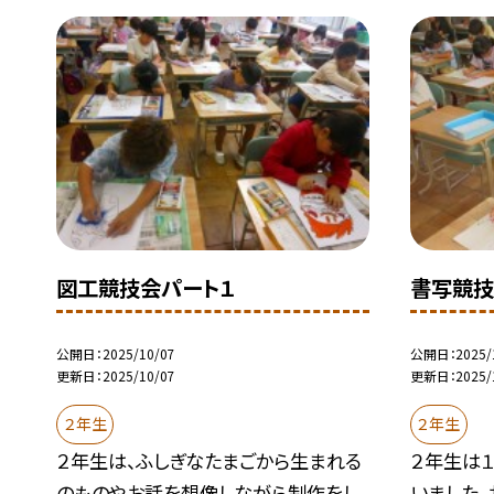
図工競技会パート１
書写競技
公開日
2025/10/07
公開日
2025/
更新日
2025/10/07
更新日
2025/
２年生
２年生
２年生は、ふしぎなたまごから生まれる
２年生は
のものやお話を想像しながら制作をし
いました