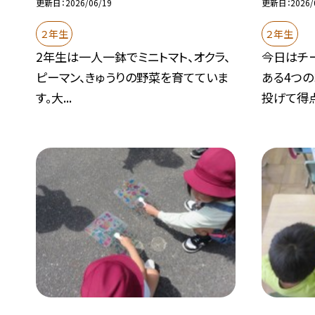
更新日
2026/06/19
更新日
2026/
２年生
２年生
2年生は一人一鉢でミニトマト、オクラ、
今日はチ
ピーマン、きゅうりの野菜を育てていま
ある4つ
す。大...
投げて得点.