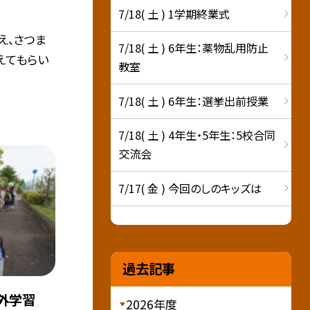
7/18( 土 ) 1学期終業式
え、さつま
7/18( 土 ) 6年生：薬物乱用防止
えてもらい
教室
7/18( 土 ) 6年生：選挙出前授業
7/18( 土 ) 4年生・5年生：5校合同
交流会
7/17( 金 ) 今回のしのキッズは
過去記事
外学習
2026年度