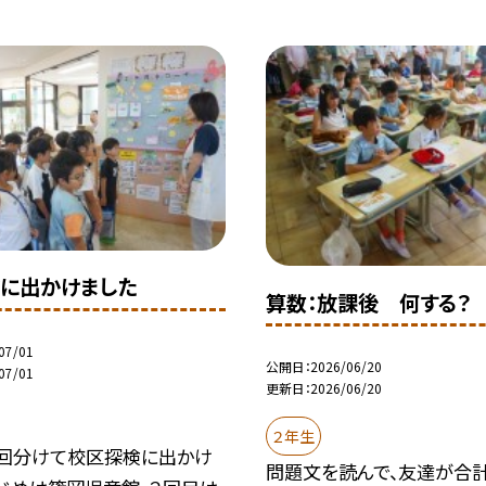
に出かけました
算数：放課後 何する？
07/01
公開日
2026/06/20
07/01
更新日
2026/06/20
２年生
3回分けて校区探検に出かけ
問題文を読んで、友達が合