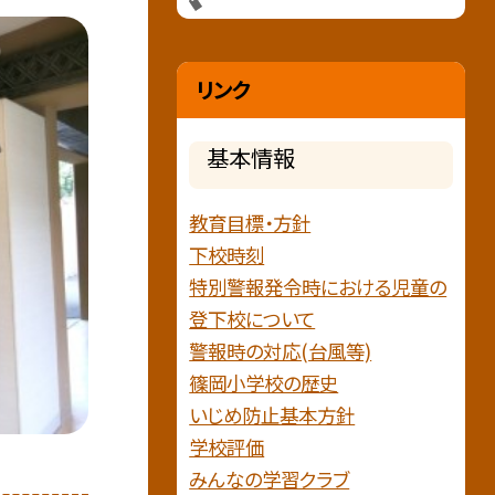
リンク
基本情報
教育目標・方針
下校時刻
特別警報発令時における児童の
登下校について
警報時の対応(台風等)
篠岡小学校の歴史
いじめ防止基本方針
学校評価
みんなの学習クラブ