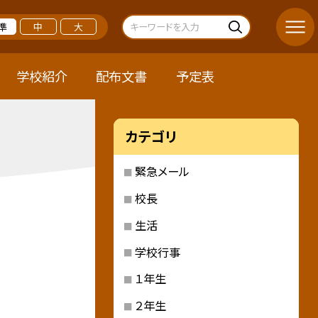
準
中
大
学校紹介
配布文書
予定表
カテゴリ
緊急メール
校長
生活
学校行事
１年生
２年生