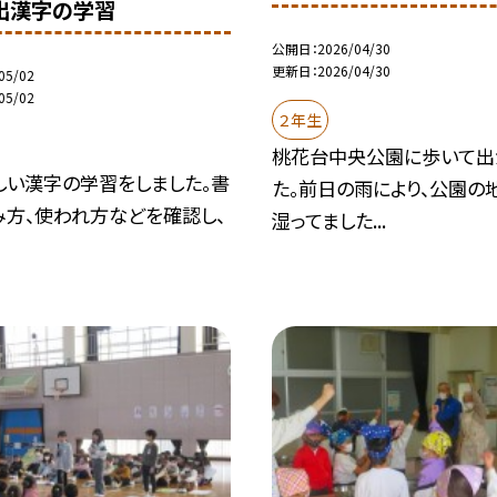
出漢字の学習
公開日
2026/04/30
更新日
2026/04/30
05/02
05/02
２年生
桃花台中央公園に歩いて出
しい漢字の学習をしました。書
た。前日の雨により、公園の
み方、使われ方などを確認し、
湿ってました...
.