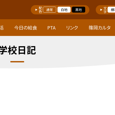
配色
文字
通常
白地
黒地
標
活
今日の給食
PTA
リンク
篠岡カルタ
学校日記