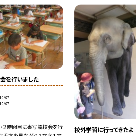
会を行いました
10/07
10/07
１・２時間目に書写競技会を行
校外学習に行ってきたよ
。お手本を見ながら１文字１文