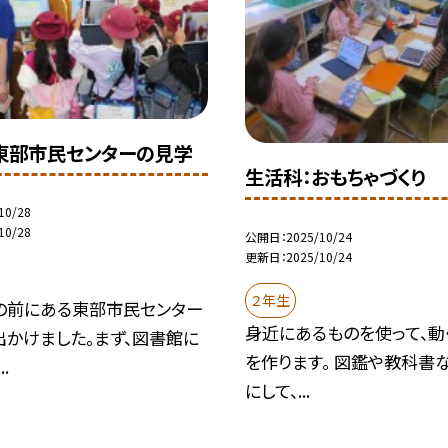
東部市民センターの見学
生活科：おもちゃづくり
10/28
10/28
公開日
2025/10/24
更新日
2025/10/24
２年生
の前にある東部市民センター
身近にあるものを使って、動
出かけました。まず、図書館に
を作ります。 図鑑や教科書
.
にして、...