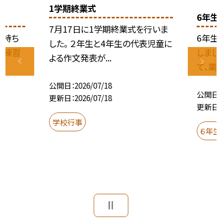
1学期終業式
6年生
7月17日に1学期終業式を行いま
気持ち
6年生
した。 ２年生と4年生の代表児童に
の練習
しまし
よる作文発表が...
て、薬物
公開日
2026/07/18
公開日
更新日
2026/07/18
更新日
学校行事
６年生