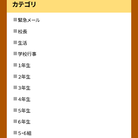
カテゴリ
緊急メール
校長
生活
学校行事
１年生
２年生
３年生
４年生
５年生
６年生
５・６組