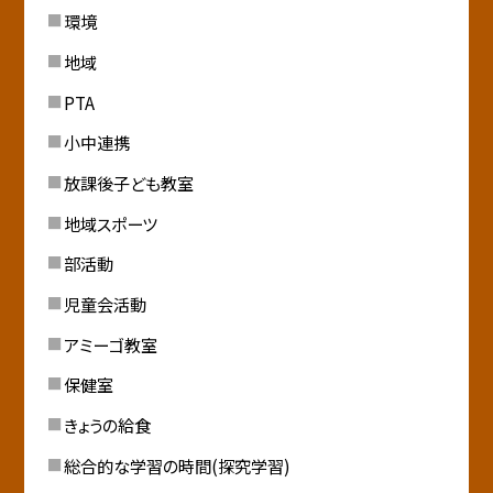
環境
地域
PTA
小中連携
放課後子ども教室
地域スポーツ
部活動
児童会活動
アミーゴ教室
保健室
きょうの給食
総合的な学習の時間(探究学習)