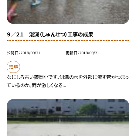
９／２１ 浚渫（しゅんせつ）工事の成果
公開日
2018/09/21
更新日
2018/09/21
環境
なにしろ古い篠岡小です。側溝の水を外部に流す管がつまっ
ているのか、雨が激しくなる...