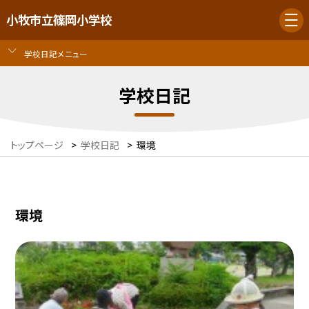
小牧市立篠岡小学校
学校日記メニュー
学校日記
トップページ
>
学校日記
>
環境
環境