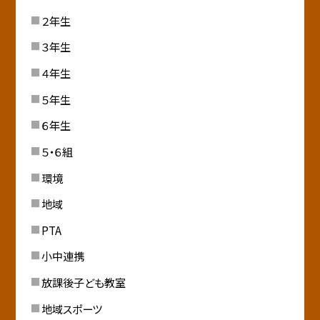
２年生
３年生
４年生
５年生
６年生
５・６組
環境
地域
PTA
小中連携
放課後子ども教室
地域スポーツ