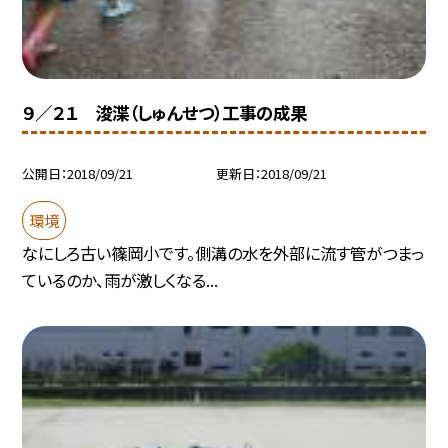
９／２１ 浚渫（しゅんせつ）工事の成果
公開日
2018/09/21
更新日
2018/09/21
環境
なにしろ古い篠岡小です。側溝の水を外部に流す管がつまっ
ているのか、雨が激しくなる...