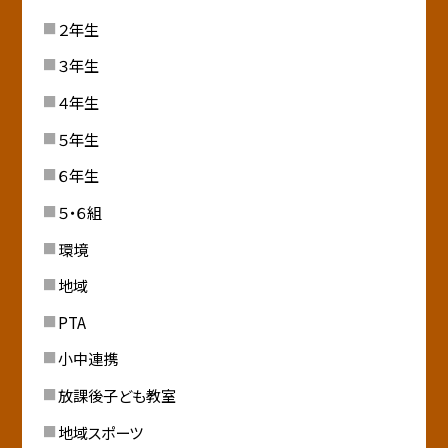
２年生
３年生
４年生
５年生
６年生
５・６組
環境
地域
PTA
小中連携
放課後子ども教室
地域スポーツ