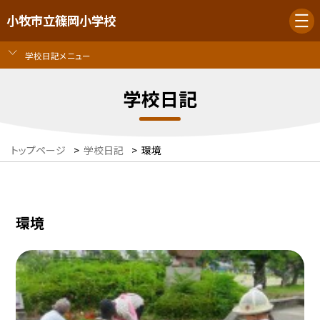
小牧市立篠岡小学校
学校日記メニュー
学校日記
トップページ
>
学校日記
>
環境
環境