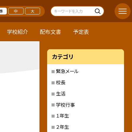
準
中
大
学校紹介
配布文書
予定表
カテゴリ
緊急メール
校長
生活
学校行事
１年生
２年生