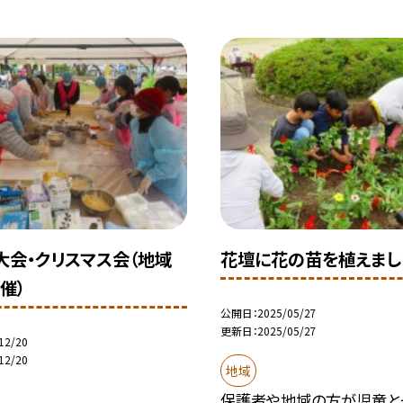
大会・クリスマス会（地域
花壇に花の苗を植えまし
催）
公開日
2025/05/27
更新日
2025/05/27
12/20
12/20
地域
保護者や地域の方が児童と