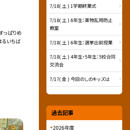
7/18( 土 ) 1学期終業式
7/18( 土 ) 6年生：薬物乱用防止
教室
すっぱりめ
はるいちば
7/18( 土 ) 6年生：選挙出前授業
7/18( 土 ) 4年生・5年生：5校合同
交流会
7/17( 金 ) 今回のしのキッズは
過去記事
2026年度