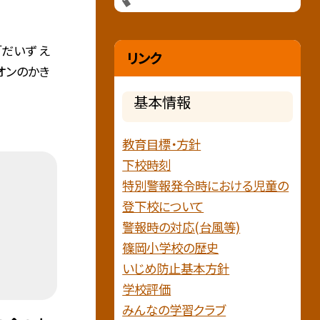
だいず え
リンク
オンのかき
基本情報
教育目標・方針
下校時刻
特別警報発令時における児童の
登下校について
警報時の対応(台風等)
篠岡小学校の歴史
いじめ防止基本方針
学校評価
みんなの学習クラブ