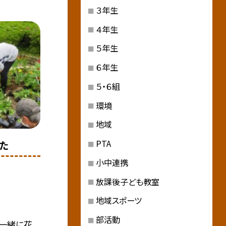
３年生
４年生
５年生
６年生
５・６組
環境
地域
PTA
た
小中連携
放課後子ども教室
地域スポーツ
部活動
一緒に花