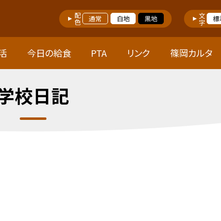
配色
文字
通常
白地
黒地
標
活
今日の給食
PTA
リンク
篠岡カルタ
学校日記