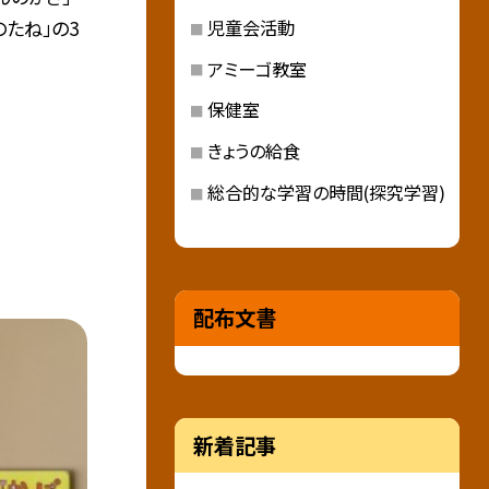
児童会活動
のたね」の3
アミーゴ教室
保健室
きょうの給食
総合的な学習の時間(探究学習)
配布文書
新着記事