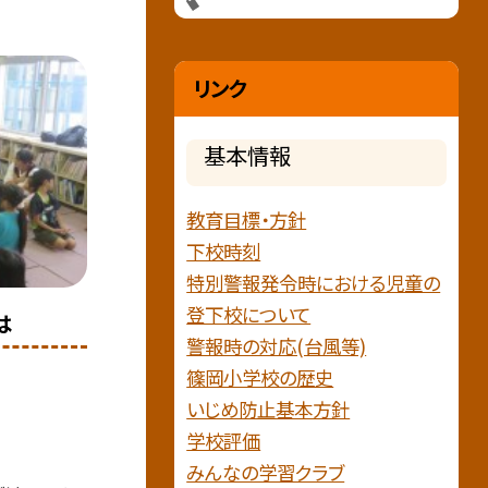
リンク
基本情報
教育目標・方針
下校時刻
特別警報発令時における児童の
登下校について
は
警報時の対応(台風等)
篠岡小学校の歴史
いじめ防止基本方針
学校評価
みんなの学習クラブ