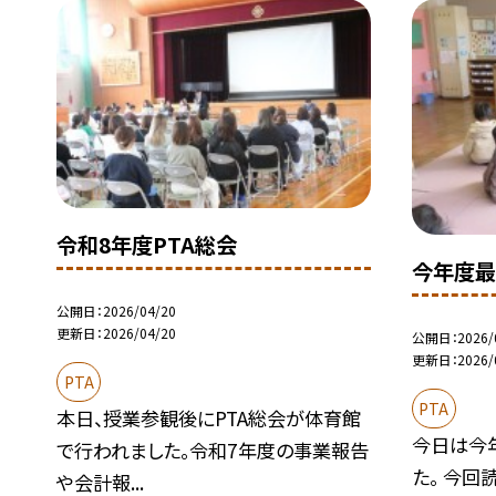
令和8年度PTA総会
今年度最
公開日
2026/04/20
更新日
2026/04/20
公開日
2026/
更新日
2026/
PTA
PTA
本日、授業参観後にPTA総会が体育館
今日は今
で行われました。令和7年度の事業報告
た。 今回
や会計報...