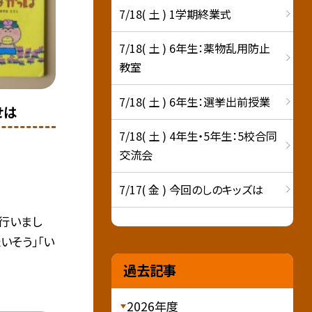
7/18( 土 ) 1学期終業式
7/18( 土 ) 6年生：薬物乱用防止
教室
7/18( 土 ) 6年生：選挙出前授業
せは
7/18( 土 ) 4年生・5年生：5校合同
交流会
7/17( 金 ) 今回のしのキッズは
行いまし
いそう」「い
過去記事
2026年度