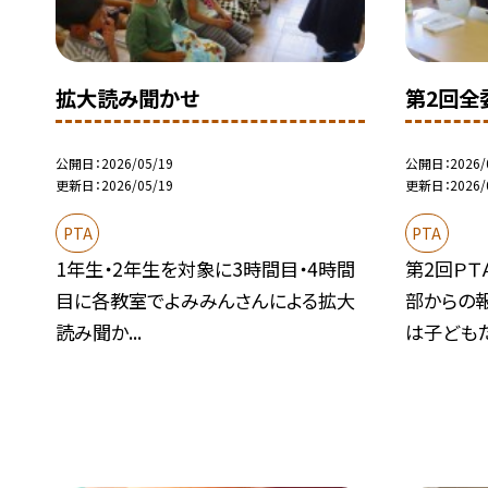
拡大読み聞かせ
第2回全
公開日
2026/05/19
公開日
2026/
更新日
2026/05/19
更新日
2026/
PTA
PTA
1年生・2年生を対象に3時間目・4時間
第2回ＰＴ
目に各教室でよみみんさんによる拡大
部からの
読み聞か...
は子どもた.