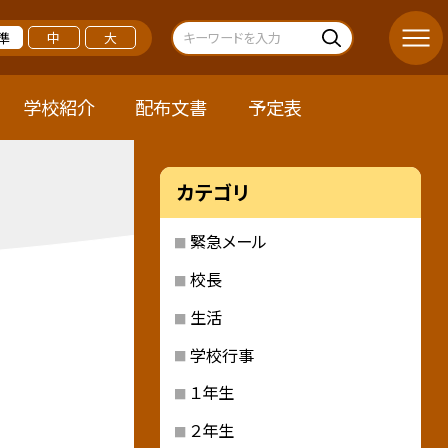
準
中
大
学校紹介
配布文書
予定表
カテゴリ
緊急メール
校長
生活
学校行事
１年生
２年生