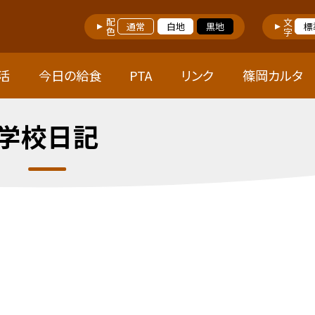
配色
文字
通常
白地
黒地
標
活
今日の給食
PTA
リンク
篠岡カルタ
学校日記