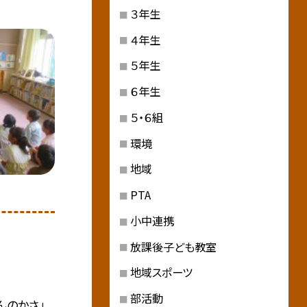
３年生
４年生
５年生
６年生
５・６組
環境
地域
PTA
小中連携
放課後子ども教室
地域スポーツ
部活動
んのかさ」