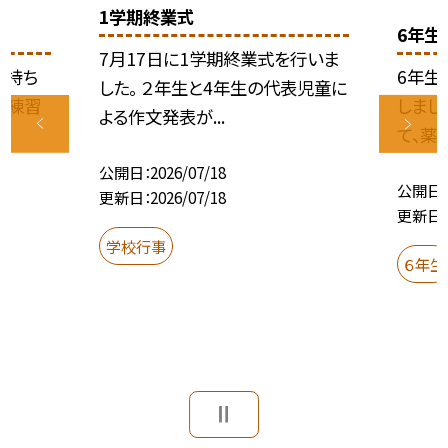
1学期終業式
6年生
7月17日に1学期終業式を行いま
気持ち
6年生
した。 ２年生と4年生の代表児童に
の練習
しまし
よる作文発表が...
て、薬物
公開日
2026/07/18
公開日
更新日
2026/07/18
更新日
学校行事
６年生