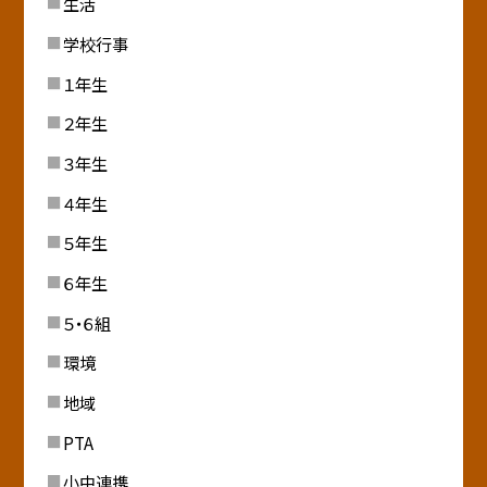
生活
学校行事
１年生
２年生
３年生
４年生
５年生
６年生
５・６組
環境
地域
PTA
小中連携