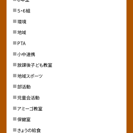
５・６組
環境
地域
PTA
小中連携
放課後子ども教室
地域スポーツ
部活動
児童会活動
アミーゴ教室
保健室
きょうの給食