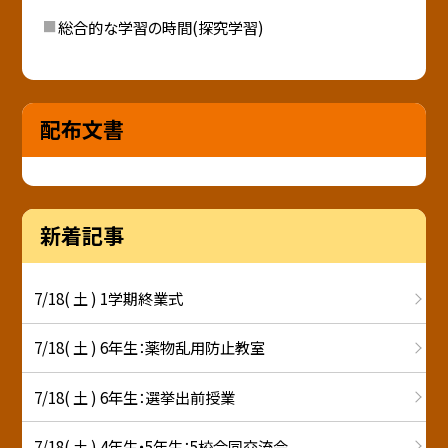
総合的な学習の時間(探究学習)
配布文書
新着記事
7/18( 土 ) 1学期終業式
7/18( 土 ) 6年生：薬物乱用防止教室
7/18( 土 ) 6年生：選挙出前授業
7/18( 土 ) 4年生・5年生：5校合同交流会