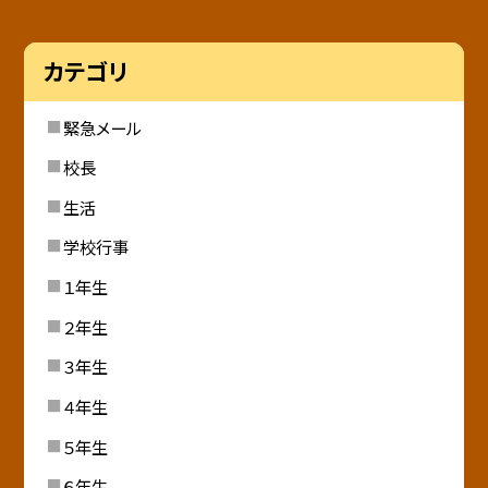
カテゴリ
緊急メール
校長
生活
学校行事
１年生
２年生
３年生
４年生
５年生
６年生