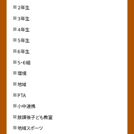
２年生
３年生
４年生
５年生
６年生
５・６組
環境
地域
PTA
小中連携
放課後子ども教室
地域スポーツ