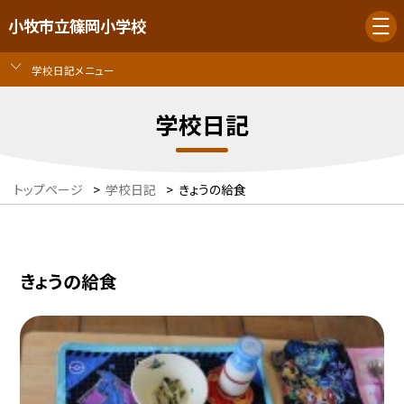
小牧市立篠岡小学校
学校日記メニュー
学校日記
トップページ
>
学校日記
>
きょうの給食
きょうの給食