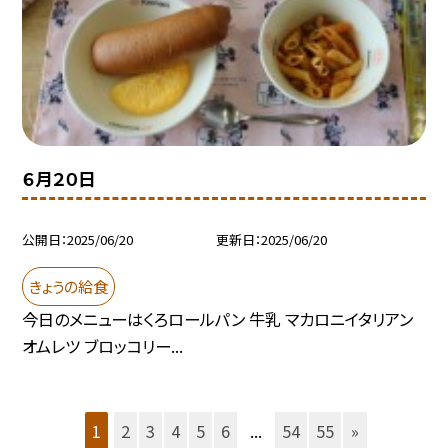
６月２０日
公開日
2025/06/20
更新日
2025/06/20
きょうの給食
今日のメニューはくろロールパン 牛乳 マカロニイタリアン
オムレツ ブロッコリー...
1
2
3
4
5
6
...
54
55
»