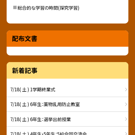
総合的な学習の時間(探究学習)
配布文書
新着記事
7/18( 土 ) 1学期終業式
7/18( 土 ) 6年生：薬物乱用防止教室
7/18( 土 ) 6年生：選挙出前授業
7/18( 土 ) 4年生・5年生：5校合同交流会