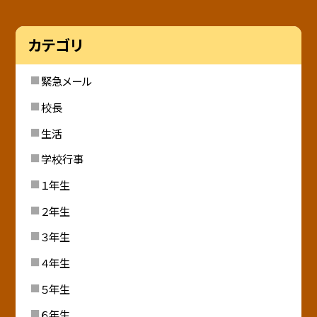
カテゴリ
緊急メール
校長
生活
学校行事
１年生
２年生
３年生
４年生
５年生
６年生