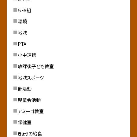
５・６組
環境
地域
PTA
小中連携
放課後子ども教室
地域スポーツ
部活動
児童会活動
アミーゴ教室
保健室
きょうの給食