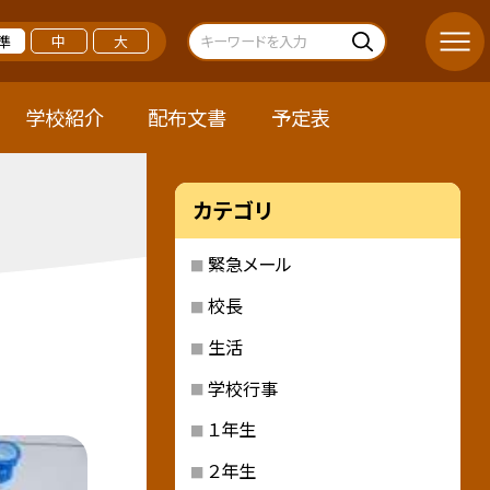
準
中
大
学校紹介
配布文書
予定表
カテゴリ
緊急メール
校長
生活
学校行事
１年生
２年生