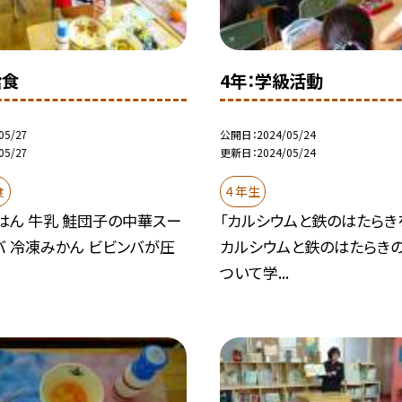
給食
4年：学級活動
05/27
公開日
2024/05/24
05/27
更新日
2024/05/24
食
４年生
はん 牛乳 鮭団子の中華スー
「カルシウムと鉄のはたらき
バ 冷凍みかん ビビンバが圧
カルシウムと鉄のはたらき
ついて学...