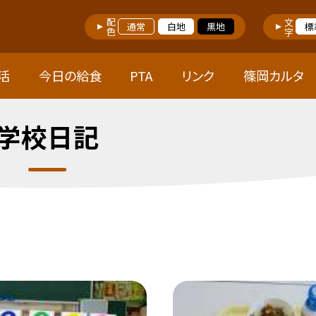
配色
文字
通常
白地
黒地
標
活
今日の給食
PTA
リンク
篠岡カルタ
学校日記