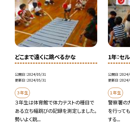
どこまで遠くに跳べるかな
1年：セ
公開日
2024/05/31
公開日
2024/
更新日
2024/05/31
更新日
2024/
３年生
１年生
３年生は体育館で体力テストの種目で
警察署の
ある立ち幅跳びの記録を測定しました。
を行っても
勢いよく跳...
する...