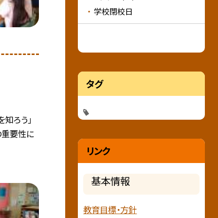
学校閉校日
タグ
を知ろう」
の重要性に
リンク
基本情報
教育目標・方針