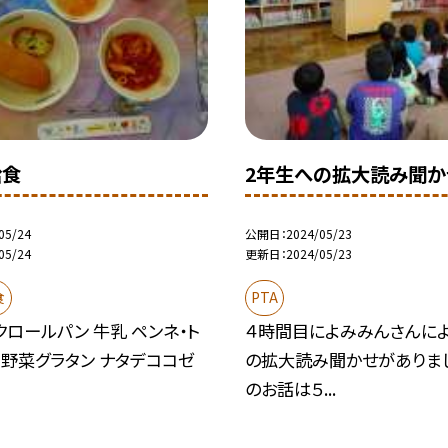
給食
2年生への拡大読み聞か
05/24
公開日
2024/05/23
05/24
更新日
2024/05/23
食
PTA
クロールパン 牛乳 ペンネ・ト
４時間目によみみんさんに
 野菜グラタン ナタデココゼ
の拡大読み聞かせがありま
のお話は５...