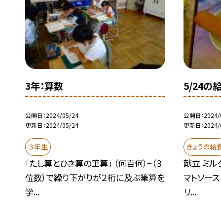
3年：算数
5/24の
公開日
2024/05/24
公開日
2024/
更新日
2024/05/24
更新日
2024/
３年生
きょうの給
「たし算とひき算の筆算」 （何百何）−（３
献立 ミル
位数）で繰り下がりが２桁に及ぶ筆算を
マトソース
学...
リ...