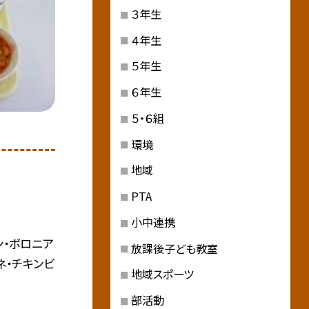
３年生
４年生
５年生
６年生
５・６組
環境
地域
PTA
小中連携
・ボロニア
放課後子ども教室
ネ・チキンビ
地域スポーツ
部活動