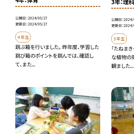
4年：体育
3年：理
公開日
2024/05/27
公開日
2024/
更新日
2024/05/27
更新日
2024/
４年生
３年生
跳ぶ箱を行いました。 昨年度、学習した
「たねまき
跳び箱のポイントを跳んでは、確認し
な植物の
て、また...
観ました...