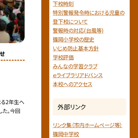
下校時刻
特別警報発令時における児童の
登下校について
警報時の対応(台風等)
篠岡小学校の歴史
いじめ防止基本方針
せ
学校評価
みんなの学習クラブ
ｅライブラリアドバンス
本校へのアクセス
よる2年生へ
外部リンク
した。今回
リンク集（市内ホームページ等）
篠岡中学校