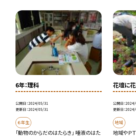
6年：理科
花壇に花
公開日
2024/05/31
公開日
2024/
更新日
2024/05/31
更新日
2024/
６年生
地域
「動物のからだのはたらき」 唾液のはた
地域やＰ