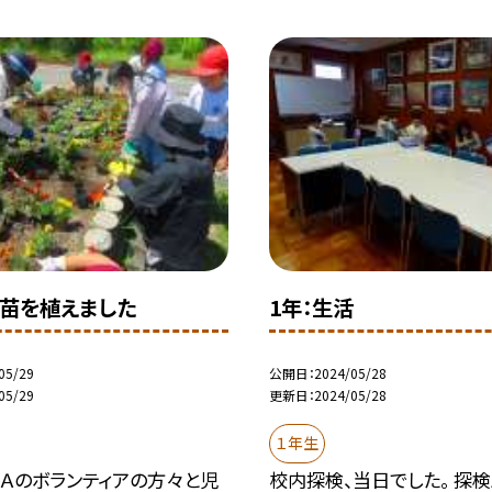
苗を植えました
1年：生活
05/29
公開日
2024/05/28
05/29
更新日
2024/05/28
１年生
ＴＡのボランティアの方々と児
校内探検、当日でした。 探検