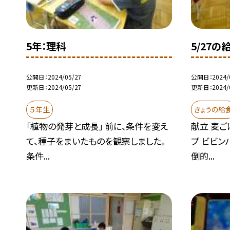
5年：理科
5/27の
公開日
2024/05/27
公開日
2024/
更新日
2024/05/27
更新日
2024/
５年生
きょうの給
「植物の発芽と成長」 前に、条件を変え
献立 麦ご
て、種子をまいたものを観察しました。
プ ビビン
条件...
倒的...