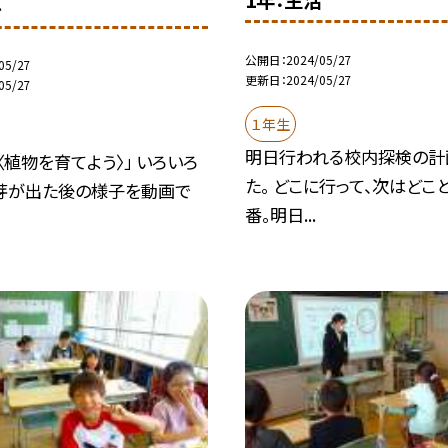
1年：生活
科
公開日
2024/05/27
05/27
更新日
2024/05/27
05/27
１年生
明日行われる校内探検の計
〈植物を育てよう〉」 いろいろ
た。 どこに行って、次はどこ
芽が出た後の様子を動画で
番。明日...